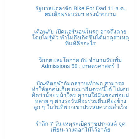
รัฐบาลแถลงจัด Bike For Dad 11 ธ.ค.
สมเด็จพระบรมฯ ทรงนำขบวน
เตือนภัย เปิดแอร์นอนในรถ อาจถึงตาย
โดยไม่รู้ตัว ทำไมถึงเกิดขึนได้มาดูสาเหตุ
ที่แท้คืออะไร
วิกฤตและโอกาส กับ จำนวนรับเพิ่ม
Admissions 58 : เกษตรศาสตร์ !!
บัณฑิตจุฬาก้มกลราบเท้าพ่อ สามารถ
ทำให้ลูกคนเก็บขยะมายืนตรงนี้ได้ ไม่เคย
คิดว่าน้อยหน้าใคร ความใฝ่ฝันของพ่อแม่
หลาย ๆ ต่างรอวันที่จะร่วมยืนเคียงข้าง
ลูก ๆ ในวันที่พวกเขาประสบความสำเร็จ
รำลึก 7 วัน เหตุระเบิดราชประสงค์ จุด
เทียน-วางดอกไม้ไว้อาลัย