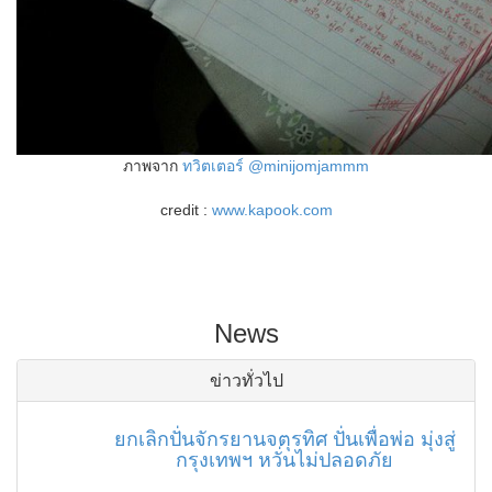
ภาพจาก
ทวิตเตอร์ @minijomjammm
credit :
www.kapook.com
News
ข่าวทั่วไป
ยกเลิกปั่นจักรยานจตุรทิศ ปั่นเพื่อพ่อ มุ่งสู่
กรุงเทพฯ หวั่นไม่ปลอดภัย